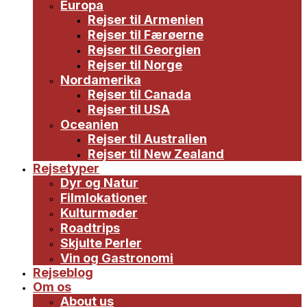
Europa
Rejser til Armenien
Rejser til Færøerne
Rejser til Georgien
Rejser til Norge
Nordamerika
Rejser til Canada
Rejser til USA
Oceanien
Rejser til Australien
Rejser til New Zealand
Rejsetyper
Dyr og Natur
Filmlokationer
Kulturmøder
Roadtrips
Skjulte Perler
Vin og Gastronomi
Rejseblog
Om os
About us