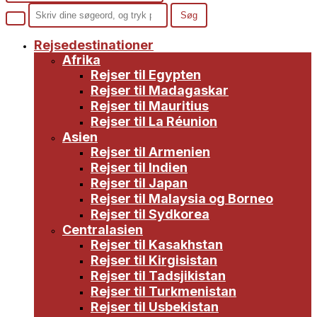
Rejsedestinationer
Afrika
Rejser til Egypten
Rejser til Madagaskar
Rejser til Mauritius
Rejser til La Réunion
Asien
Rejser til Armenien
Rejser til Indien
Rejser til Japan
Rejser til Malaysia og Borneo
Rejser til Sydkorea
Centralasien
Rejser til Kasakhstan
Rejser til Kirgisistan
Rejser til Tadsjikistan
Rejser til Turkmenistan
Rejser til Usbekistan