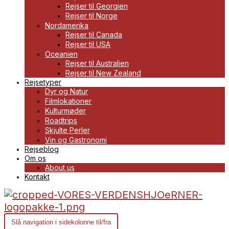
Rejser til Georgien
Rejser til Norge
Nordamerika
Rejser til Canada
Rejser til USA
Oceanien
Rejser til Australien
Rejser til New Zealand
Rejsetyper
Dyr og Natur
Filmlokationer
Kulturmøder
Roadtrips
Skjulte Perler
Vin og Gastronomi
Rejseblog
Om os
About us
Kontakt
Slå navigation i sidekolonne til/fra