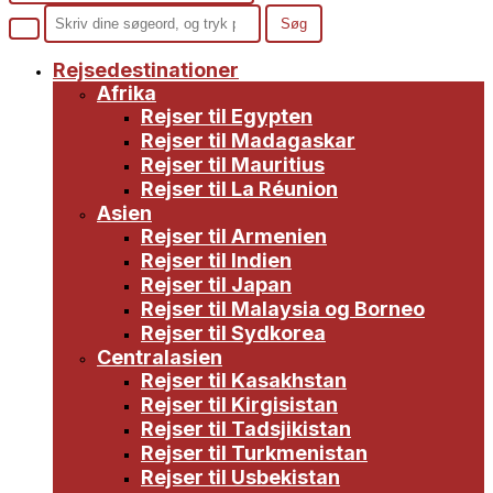
Rejsedestinationer
Afrika
Rejser til Egypten
Rejser til Madagaskar
Rejser til Mauritius
Rejser til La Réunion
Asien
Rejser til Armenien
Rejser til Indien
Rejser til Japan
Rejser til Malaysia og Borneo
Rejser til Sydkorea
Centralasien
Rejser til Kasakhstan
Rejser til Kirgisistan
Rejser til Tadsjikistan
Rejser til Turkmenistan
Rejser til Usbekistan