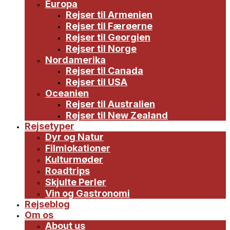
Europa
Rejser til Armenien
Rejser til Færøerne
Rejser til Georgien
Rejser til Norge
Nordamerika
Rejser til Canada
Rejser til USA
Oceanien
Rejser til Australien
Rejser til New Zealand
Rejsetyper
Dyr og Natur
Filmlokationer
Kulturmøder
Roadtrips
Skjulte Perler
Vin og Gastronomi
Rejseblog
Om os
About us