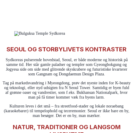
SEOUL OG STORBYLIVETS KONTRASTER
Sydkoreas pulserende hovedstad, Seoul, er både moderne og historisk på
samme tid. Her står gamle paladser og templer som Gyeongbokgung og
Jogyesa side om side med glitrende skyskrabere og futuristiske kvarterer
som Gangnam og Dongdaemun Design Plaza.
Tag på markedsvandring i Myeongdong, prøv det nyeste inden for K-beauty
og teknologi, eller nyd udsigten fra N Seoul Tower. Samtidig er byen fuld
af grønne oaser og vandrestier, som f.eks. Bukhansan Nationalpark, hvor
man på få timer kommer væk fra byens larm.
Kulturen leves i det små – fra streetfood-stader og lokale noraebang
(karaokebarer) til tempelophold og teceremonier. Seoul er ikke bare en by,
man besøger. Det er en by, man mærker.
NATUR, TRADITIONER OG LANGSOM