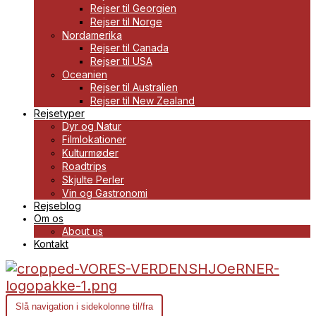
Rejser til Georgien
Rejser til Norge
Nordamerika
Rejser til Canada
Rejser til USA
Oceanien
Rejser til Australien
Rejser til New Zealand
Rejsetyper
Dyr og Natur
Filmlokationer
Kulturmøder
Roadtrips
Skjulte Perler
Vin og Gastronomi
Rejseblog
Om os
About us
Kontakt
Slå navigation i sidekolonne til/fra