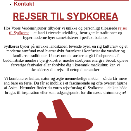
Kontakt
REJSER TIL SYDKOREA
Hos Vores Verdenshjørner tilbyder vi unikke og personligt tilpassede
rejser
til Sydkorea
– et land i rivende udvikling, hvor gamle traditioner og
hypermoderne byer sameksisterer i perfekt balance.
Sydkorea byder på smukke landskaber, levende byer, en rig kulturarv og et
moderne samfund med hjertet dybt forankret i konfucianske værdier og
familiære traditioner. Uanset om du ønsker at gå i fodsporene af
buddhistiske munke i bjerg-klostre, mærke storbyens energi i Seoul, opleve
farverige festivaler eller fordybe dig i koreansk madkultur, kan vi
skræddersy din rejse til netop dine ønsker.
Vi kombinerer kultur, natur og ægte menneskelige møder – så du får mere
end bare en ferie. Du får et indblik i et fascinerende og ofte overset hjørne
af Asien. Herunder finder du vores rejseforslag til Sydkorea – de kan både
bruges til inspiration eller som udgangspunkt for din næste drømmerejse!