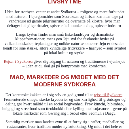
LIVSRYTME
Uden for storbyen venter et andet Sydkorea – roligere og mere forbundet
med naturen. I bjergområder som Seoraksan og Jirisan kan man tage på
vandreture ad gamle pilgrimsruter og overnatte på klostre, hvor man
deltager i daglige ritualer, spiser enkel munkemad og oplever indre ro.
Langs kysten finder man små fiskerlandsbyer og dramatiske
klippeformationer, mens øen Jeju syd for fastlandet byder på
vulkanlandskaber, teplantager og unikke naturfænomener. Jeju er desuden
kendt for sine stærke, ældre kvindelige fridykkere – haenyeo – som symbol
på lokal kultur og styrke.
Rejser i Sydkorea
giver dig adgang til naturen og traditionerne i øjenhøjde
– uden at du skal gå på kompromis med komforten.
MAD, MARKEDER OG MØDET MED DET
MODERNE SYDKOREA
Det koreanske køkken er i sig selv en god grund til at
rejse til Sydkorea
.
Fermenterede smage, stærke krydderier og stor kærlighed til grøntsager og
deling gør hvert måltid til en social begivenhed. Prøv kimchi, bibimbap,
bulgogi og streetfood som tteokbokki eller kylling med sojasauce – gerne på
lokale markeder som Gwangjang i Seoul eller Seomun i Daegu.
Samtidig mærker man landets evne til at forny sig i caféer, madhaller og
restauranter, hvor tradition møder nyfortolkning. Og midt i det hele er