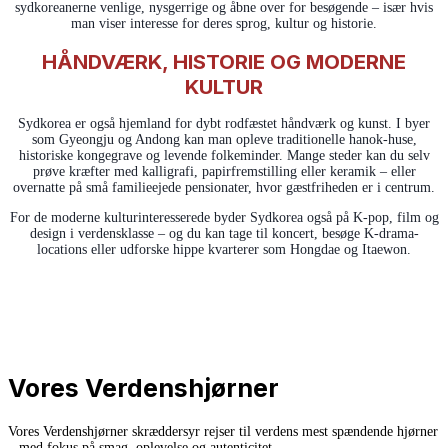
sydkoreanerne venlige, nysgerrige og åbne over for besøgende – især hvis
man viser interesse for deres sprog, kultur og historie.
HÅNDVÆRK, HISTORIE OG MODERNE
KULTUR
Sydkorea er også hjemland for dybt rodfæstet håndværk og kunst. I byer
som Gyeongju og Andong kan man opleve traditionelle hanok-huse,
historiske kongegrave og levende folkeminder. Mange steder kan du selv
prøve kræfter med kalligrafi, papirfremstilling eller keramik – eller
overnatte på små familieejede pensionater, hvor gæstfriheden er i centrum.
For de moderne kulturinteresserede byder Sydkorea også på K-pop, film og
design i verdensklasse – og du kan tage til koncert, besøge K-drama-
locations eller udforske hippe kvarterer som Hongdae og Itaewon.
Vores Verdenshjørner
Vores Verdenshjørner skræddersyr rejser til verdens mest spændende hjørner
– med fokus på smag, oplevelse og autenticitet.