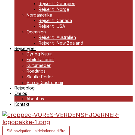
Rejser til Georgien
Rejser til Norge
Nordamerika
Rejser til Canada
Rejser til USA
Oceanien
Rejser til Australien
Rejser til New Zealand
Rejsetyper
Dyr og Natur
Filmlokationer
Kulturmøder
Roadtrips
Skjulte Perler
Vin og Gastronomi
Rejseblog
Om os
About us
Kontakt
Slå navigation i sidekolonne til/fra