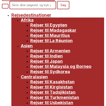
Rejsedestinationer
Afrika
Rejser til Egypten
Rejser til Madagaskar
Rejser til Mauritius
Rejser til La Réunion
Asien
Rejser til Armenien
Rejser til Indien
Rejser til Japan
Rejser til Malaysia og Borneo
Rejser til Sydkorea
Centralasien
Rejser til Kasakhstan
Rejser til Kirgisistan
Rejser til Tadsjikistan
Rejser til Turkmenistan
Rejser til Usbekistan