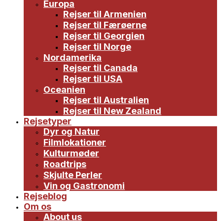
Europa
Rejser til Armenien
Rejser til Færøerne
Rejser til Georgien
Rejser til Norge
Nordamerika
Rejser til Canada
Rejser til USA
Oceanien
Rejser til Australien
Rejser til New Zealand
Rejsetyper
Dyr og Natur
Filmlokationer
Kulturmøder
Roadtrips
Skjulte Perler
Vin og Gastronomi
Rejseblog
Om os
About us