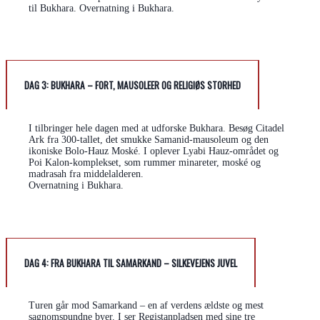
til Bukhara. Overnatning i Bukhara.
DAG 3: BUKHARA – FORT, MAUSOLEER OG RELIGIØS STORHED
I tilbringer hele dagen med at udforske Bukhara. Besøg Citadel
Ark fra 300-tallet, det smukke Samanid-mausoleum og den
ikoniske Bolo-Hauz Moské. I oplever Lyabi Hauz-området og
Poi Kalon-komplekset, som rummer minareter, moské og
madrasah fra middelalderen.
Overnatning i Bukhara.
DAG 4: FRA BUKHARA TIL SAMARKAND – SILKEVEJENS JUVEL
Turen går mod Samarkand – en af verdens ældste og mest
sagnomspundne byer. I ser Registanpladsen med sine tre