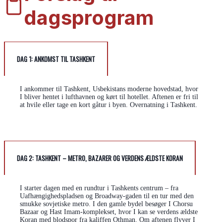
dagsprogram
DAG 1: ANKOMST TIL TASHKENT
I ankommer til Tashkent, Usbekistans moderne hovedstad, hvor
I bliver hentet i lufthavnen og kørt til hotellet. Aftenen er fri til
at hvile eller tage en kort gåtur i byen. Overnatning i Tashkent.
DAG 2: TASHKENT – METRO, BAZARER OG VERDENS ÆLDSTE KORAN
I starter dagen med en rundtur i Tashkents centrum – fra
Uafhængighedspladsen og Broadway-gaden til en tur med den
smukke sovjetiske metro. I den gamle bydel besøger I Chorsu
Bazaar og Hast Imam-komplekset, hvor I kan se verdens ældste
Koran med blodspor fra kaliffen Othman. Om aftenen flyver I