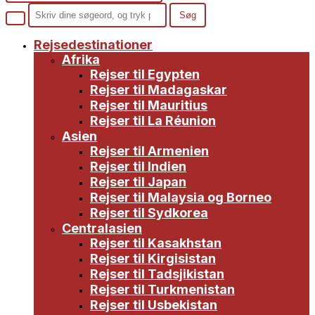
Rejsedestinationer
Afrika
Rejser til Egypten
Rejser til Madagaskar
Rejser til Mauritius
Rejser til La Réunion
Asien
Rejser til Armenien
Rejser til Indien
Rejser til Japan
Rejser til Malaysia og Borneo
Rejser til Sydkorea
Centralasien
Rejser til Kasakhstan
Rejser til Kirgisistan
Rejser til Tadsjikistan
Rejser til Turkmenistan
Rejser til Usbekistan