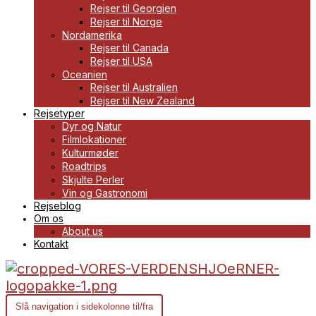
Rejser til Georgien
Rejser til Norge
Nordamerika
Rejser til Canada
Rejser til USA
Oceanien
Rejser til Australien
Rejser til New Zealand
Rejsetyper
Dyr og Natur
Filmlokationer
Kulturmøder
Roadtrips
Skjulte Perler
Vin og Gastronomi
Rejseblog
Om os
About us
Kontakt
Slå navigation i sidekolonne til/fra