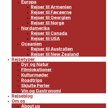
Europa
Rejser til Armenien
Rejser til Færøerne
Rejser til Georgien
Rejser til Norge
Nordamerika
Rejser til Canada
Rejser til USA
Oceanien
Rejser til Australien
Rejser til New Zealand
Rejsetyper
Dyr og Natur
Filmlokationer
Kulturmøder
Roadtrips
Skjulte Perler
Vin og Gastronomi
Rejseblog
Om os
About us