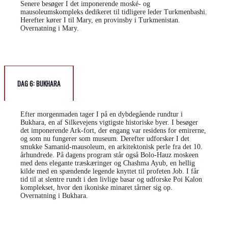
Senere besøger I det imponerende moské- og
mausoleumskompleks dedikeret til tidligere leder Turkmenbashi.
Herefter kører I til Mary, en provinsby i Turkmenistan.
Overnatning i Mary.
DAG 6: BUKHARA
Efter morgenmaden tager I på en dybdegående rundtur i
Bukhara, en af Silkevejens vigtigste historiske byer. I besøger
det imponerende Ark-fort, der engang var residens for emirerne,
og som nu fungerer som museum. Derefter udforsker I det
smukke Samanid-mausoleum, en arkitektonisk perle fra det 10.
århundrede. På dagens program står også Bolo-Hauz moskeen
med dens elegante træskæringer og Chashma Ayub, en hellig
kilde med en spændende legende knyttet til profeten Job. I får
tid til at slentre rundt i den livlige basar og udforske Poi Kalon
komplekset, hvor den ikoniske minaret tårner sig op.
Overnatning i Bukhara.