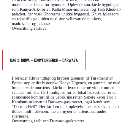
monumenter inden for bymuren. Oplev de storslåede bygninger
som Kunya-Ark-fortet, Kalta Minor-minareten og Tash Khouvli-
paladset, der viser Khorezms unikke byggestil. Khiva føles som
en rejse tilbage i tiden med sine velbevarede moskeer,
madrasaher og paladser.
Overnatning i Khiva.
DAG 3: KHIVA – KONYE URGENCH – DARWAZA
I forlader Khiva tidligt og krydser grænsen til Turkmenistan.
Første stop er det historiske Konye Urgench, en gammel by med
imponerende murstensarkitektur, hvor ruinerne vidner om en
svunden tid. Her får I mulighed for en lokal frokost, der er en
spændende kontrast til de uzbekiske retter. Senere kører I ud i
Karakum-ørkenen til Darwaza-gaskrateret, også kendt som
“Door to Hell”. Her får I en unik oplevelse med et spektakulært
ildhav midt i ørkenen, mens I nyder en aftensmad under
stjernerne.
Overnatning i telt ved Darwaza-gaskrateret.