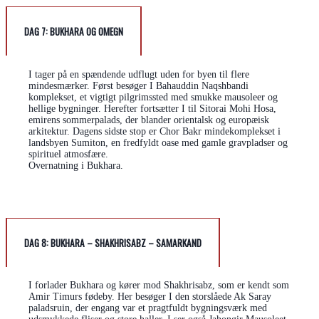
DAG 7: BUKHARA OG OMEGN
I tager på en spændende udflugt uden for byen til flere
mindesmærker. Først besøger I Bahauddin Naqshbandi
komplekset, et vigtigt pilgrimssted med smukke mausoleer og
hellige bygninger. Herefter fortsætter I til Sitorai Mohi Hosa,
emirens sommerpalads, der blander orientalsk og europæisk
arkitektur. Dagens sidste stop er Chor Bakr mindekomplekset i
landsbyen Sumiton, en fredfyldt oase med gamle gravpladser og
spirituel atmosfære.
Overnatning i Bukhara.
DAG 8: BUKHARA – SHAKHRISABZ – SAMARKAND
I forlader Bukhara og kører mod Shakhrisabz, som er kendt som
Amir Timurs fødeby. Her besøger I den storslåede Ak Saray
paladsruin, der engang var et pragtfuldt bygningsværk med