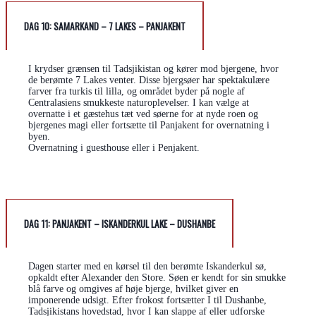
DAG 10: SAMARKAND – 7 LAKES – PANJAKENT
I krydser grænsen til Tadsjikistan og kører mod bjergene, hvor
de berømte 7 Lakes venter. Disse bjergsøer har spektakulære
farver fra turkis til lilla, og området byder på nogle af
Centralasiens smukkeste naturoplevelser. I kan vælge at
overnatte i et gæstehus tæt ved søerne for at nyde roen og
bjergenes magi eller fortsætte til Panjakent for overnatning i
byen.
Overnatning i guesthouse eller i Penjakent.
DAG 11: PANJAKENT – ISKANDERKUL LAKE – DUSHANBE
Dagen starter med en kørsel til den berømte Iskanderkul sø,
opkaldt efter Alexander den Store. Søen er kendt for sin smukke
blå farve og omgives af høje bjerge, hvilket giver en
imponerende udsigt. Efter frokost fortsætter I til Dushanbe,
Tadsjikistans hovedstad, hvor I kan slappe af eller udforske