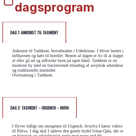
dagsprogram
DAG 1: ANKOMST TIL TASHKENT
Ankomst til Tashkent, hovedstaden i Usbekistan. I bliver hentet i
lufthavnen og kørt til hotellet. Resten af dagen er fri til at slappe
af eller gå ud og udforske byen på egen hånd. Tashkent er en
moderne by med en fascinerende blanding af sovjetisk arkitektur
og traditionelle markeder.
Overnatning i Tashkent.
DAG 2: TASHKENT – URGENCH – KHIVA
I flyver tidligt om morgenen til Urgench, hvorfra I kører videre
til Khiva. I dag skal I opleve den gamle bydel Ichan-Qala, der er
en historisk og arkitektonisk perle med mere end 60