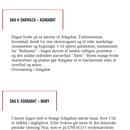
DAG 4: DARWAZA – ASHGABAT
Dagen byder på en køretur til Ashgabat, Turkmenistans
hovedstad, kendt for sine ekstravagante og til tider mærkelige
monumenter og bygninger. I vil opleve guldstatuer, monumentet
for “Ruhnama” – bogen skrevet af landets tidligere præsident –
og den unikke indendørs pariserhjul “Alem”. Byens mange hvide
marmorbuer og pladser gør Ashgabat til et fascinerende miks af
overflod og ørken.
Overnatning i Ashgabat.
DAG 5: ASHGABAT – MARY
I starter dagen med at besøge Ashgabats største basar, hvor I får
et indblik i dagliglivet. Efter frokost går turen til den historiske
persiske fæstning Nisa, som er på UNESCO’s verdensarvsliste.