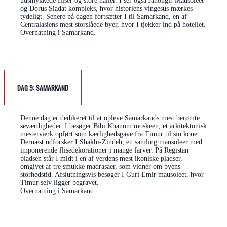
udsmykkede fliser og store haller. I ser også Jahongir Mausoleet
og Dorus Siadat kompleks, hvor historiens vingesus mærkes
tydeligt. Senere på dagen fortsætter I til Samarkand, en af
Centralasiens mest storslåede byer, hvor I tjekker ind på hotellet.
Overnatning i Samarkand.
DAG 9: SAMARKAND
Denne dag er dedikeret til at opleve Samarkands mest berømte
seværdigheder. I besøger Bibi Khanum moskeen, et arkitektonisk
mesterværk opført som kærlighedsgave fra Timur til sin kone.
Dernæst udforsker I Shakhi-Zindeh, en samling mausoleer med
imponerende flisedekorationer i mange farver. På Registan
pladsen står I midt i en af verdens mest ikoniske pladser,
omgivet af tre smukke madrasaer, som vidner om byens
storhedstid. Afslutningsvis besøger I Guri Emir mausoleet, hvor
Timur selv ligger begravet.
Overnatning i Samarkand.