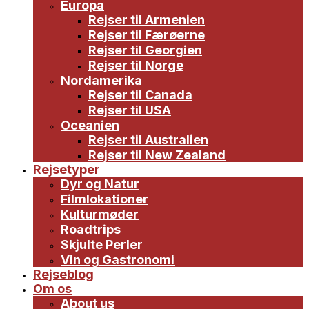
Europa
Rejser til Armenien
Rejser til Færøerne
Rejser til Georgien
Rejser til Norge
Nordamerika
Rejser til Canada
Rejser til USA
Oceanien
Rejser til Australien
Rejser til New Zealand
Rejsetyper
Dyr og Natur
Filmlokationer
Kulturmøder
Roadtrips
Skjulte Perler
Vin og Gastronomi
Rejseblog
Om os
About us