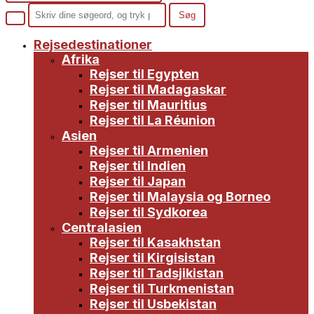
Rejsedestinationer
Afrika
Rejser til Egypten
Rejser til Madagaskar
Rejser til Mauritius
Rejser til La Réunion
Asien
Rejser til Armenien
Rejser til Indien
Rejser til Japan
Rejser til Malaysia og Borneo
Rejser til Sydkorea
Centralasien
Rejser til Kasakhstan
Rejser til Kirgisistan
Rejser til Tadsjikistan
Rejser til Turkmenistan
Rejser til Usbekistan