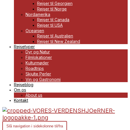
Rejser til Georgien
Rejser til Norge
Nordamerika
Rejser til Canada
Rejser til USA
Oceanien
Rejser til Australien
Rejser til New Zealand
Rejsetyper
Dyr og Natur
Filmlokationer
Kulturmøder
Roadtrips
Skjulte Perler
Vin og Gastronomi
Rejseblog
Om os
About us
Kontakt
Slå navigation i sidekolonne til/fra