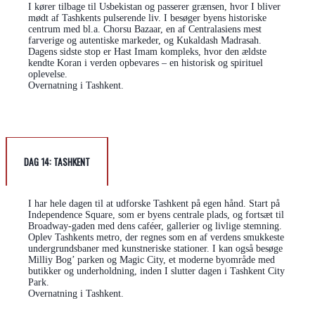
I kører tilbage til Usbekistan og passerer grænsen, hvor I bliver
mødt af Tashkents pulserende liv. I besøger byens historiske
centrum med bl.a. Chorsu Bazaar, en af Centralasiens mest
farverige og autentiske markeder, og Kukaldash Madrasah.
Dagens sidste stop er Hast Imam kompleks, hvor den ældste
kendte Koran i verden opbevares – en historisk og spirituel
oplevelse.
Overnatning i Tashkent.
DAG 14: TASHKENT
I har hele dagen til at udforske Tashkent på egen hånd. Start på
Independence Square, som er byens centrale plads, og fortsæt til
Broadway-gaden med dens caféer, gallerier og livlige stemning.
Oplev Tashkents metro, der regnes som en af verdens smukkeste
undergrundsbaner med kunstneriske stationer. I kan også besøge
Milliy Bog’ parken og Magic City, et moderne byområde med
butikker og underholdning, inden I slutter dagen i Tashkent City
Park.
Overnatning i Tashkent.