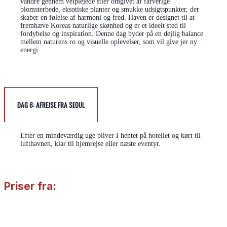
vandre gennem velplejede stier omgivet af farverige
blomsterbede, eksotiske planter og smukke udsigtspunkter, der
skaber en følelse af harmoni og fred. Haven er designet til at
fremhæve Koreas naturlige skønhed og er et ideelt sted til
fordybelse og inspiration. Denne dag byder på en dejlig balance
mellem naturens ro og visuelle oplevelser, som vil give jer ny
energi.
DAG 6:
AFREJSE FRA SEOUL
Efter en mindeværdig uge bliver I hentet på hotellet og kørt til
lufthavnen, klar til hjemrejse eller næste eventyr.
Priser fra: