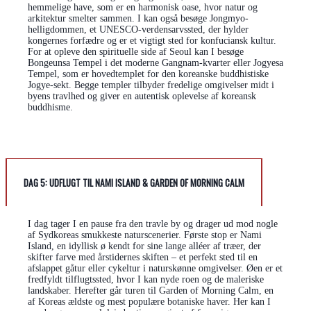
hemmelige have, som er en harmonisk oase, hvor natur og
arkitektur smelter sammen. I kan også besøge Jongmyo-
helligdommen, et UNESCO-verdensarvssted, der hylder
kongernes forfædre og er et vigtigt sted for konfuciansk kultur.
For at opleve den spirituelle side af Seoul kan I besøge
Bongeunsa Tempel i det moderne Gangnam-kvarter eller Jogyesa
Tempel, som er hovedtemplet for den koreanske buddhistiske
Jogye-sekt. Begge templer tilbyder fredelige omgivelser midt i
byens travlhed og giver en autentisk oplevelse af koreansk
buddhisme.
DAG 5:
UDFLUGT TIL NAMI ISLAND & GARDEN OF MORNING CALM
I dag tager I en pause fra den travle by og drager ud mod nogle
af Sydkoreas smukkeste naturscenerier. Første stop er Nami
Island, en idyllisk ø kendt for sine lange alléer af træer, der
skifter farve med årstidernes skiften – et perfekt sted til en
afslappet gåtur eller cykeltur i naturskønne omgivelser. Øen er et
fredfyldt tilflugtssted, hvor I kan nyde roen og de maleriske
landskaber. Herefter går turen til Garden of Morning Calm, en
af Koreas ældste og mest populære botaniske haver. Her kan I