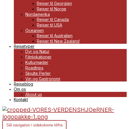
Rejser til Georgien
Rejser til Norge
Nordamerika
Rejser til Canada
Rejser til USA
Oceanien
Rejser til Australien
Rejser til New Zealand
Rejsetyper
Dyr og Natur
Filmlokationer
Kulturmøder
Roadtrips
Skjulte Perler
Vin og Gastronomi
Rejseblog
Om os
About us
Kontakt
Slå navigation i sidekolonne til/fra