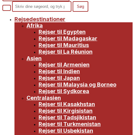
Rejsedestinationer
Afrika
Rejser til Egypten
Rejser til Madagaskar
Rejser til Mauritius
Rejser til La Réunion
Asien
Rejser til Armenien
Rejser til Indien
Rejser til Japan
Rejser til Malaysia og Borneo
Rejser til Sydkorea
Centralasien
Rejser til Kasakhstan
Rejser til Kirgisistan
Rejser til Tadsjikistan
Rejser til Turkmenistan
Rejser til Usbekistan