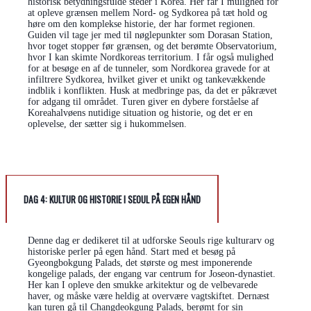
historisk betydningsfulde steder i Korea. Her får I mulighed for
at opleve grænsen mellem Nord- og Sydkorea på tæt hold og
høre om den komplekse historie, der har formet regionen.
Guiden vil tage jer med til nøglepunkter som Dorasan Station,
hvor toget stopper før grænsen, og det berømte Observatorium,
hvor I kan skimte Nordkoreas territorium. I får også mulighed
for at besøge en af de tunneler, som Nordkorea gravede for at
infiltrere Sydkorea, hvilket giver et unikt og tankevækkende
indblik i konflikten. Husk at medbringe pas, da det er påkrævet
for adgang til området. Turen giver en dybere forståelse af
Koreahalvøens nutidige situation og historie, og det er en
oplevelse, der sætter sig i hukommelsen.
DAG 4:
KULTUR OG HISTORIE I SEOUL PÅ EGEN HÅND
Denne dag er dedikeret til at udforske Seouls rige kulturarv og
historiske perler på egen hånd. Start med et besøg på
Gyeongbokgung Palads, det største og mest imponerende
kongelige palads, der engang var centrum for Joseon-dynastiet.
Her kan I opleve den smukke arkitektur og de velbevarede
haver, og måske være heldig at overvære vagtskiftet. Dernæst
kan turen gå til Changdeokgung Palads, berømt for sin