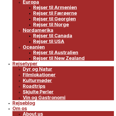
Europa
Rejser til Armenien
Rejser til Færøerne
Rejser til Georgien
Rejser til Norge
Nordamerika
Rejser til Canada
Rejser til USA
Oceanien
Rejser til Australien
Rejser til New Zealand
Rejsetyper
Dyr og Natur
Filmlokationer
Kulturmøder
Roadtrips
Skjulte Perler
Vin og Gastronomi
Rejseblog
Om os
About us