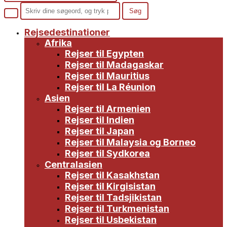
Rejsedestinationer
Afrika
Rejser til Egypten
Rejser til Madagaskar
Rejser til Mauritius
Rejser til La Réunion
Asien
Rejser til Armenien
Rejser til Indien
Rejser til Japan
Rejser til Malaysia og Borneo
Rejser til Sydkorea
Centralasien
Rejser til Kasakhstan
Rejser til Kirgisistan
Rejser til Tadsjikistan
Rejser til Turkmenistan
Rejser til Usbekistan