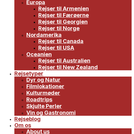
Europa
Rejser til Armenien
Rejser til Færøerne
Rejser til Georgien
Rejser til Norge
Nordamerika
Rejser til Canada
Rejser til USA
Oceanien
Rejser til Australien
Rejser til New Zealand
Rejsetyper
Dyr og Natur
Filmlokationer
Kulturmøder
Roadtrips
Skjulte Perler
Vin og Gastronomi
Rejseblog
Om os
About us