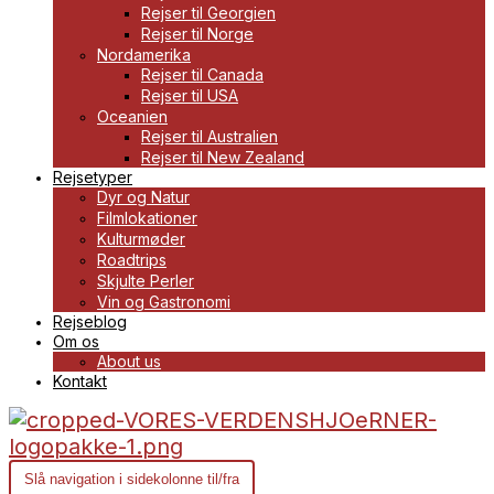
Rejser til Georgien
Rejser til Norge
Nordamerika
Rejser til Canada
Rejser til USA
Oceanien
Rejser til Australien
Rejser til New Zealand
Rejsetyper
Dyr og Natur
Filmlokationer
Kulturmøder
Roadtrips
Skjulte Perler
Vin og Gastronomi
Rejseblog
Om os
About us
Kontakt
Slå navigation i sidekolonne til/fra